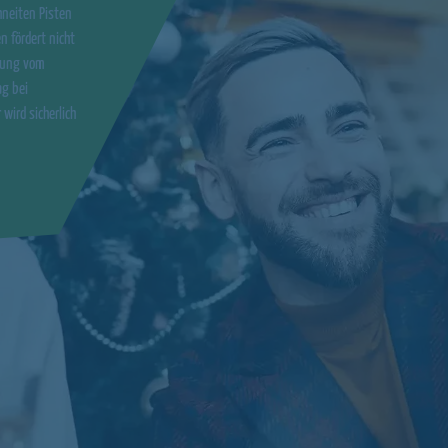
hneiten Pisten
n fördert nicht
lung vom
ag bei
ird sicherlich