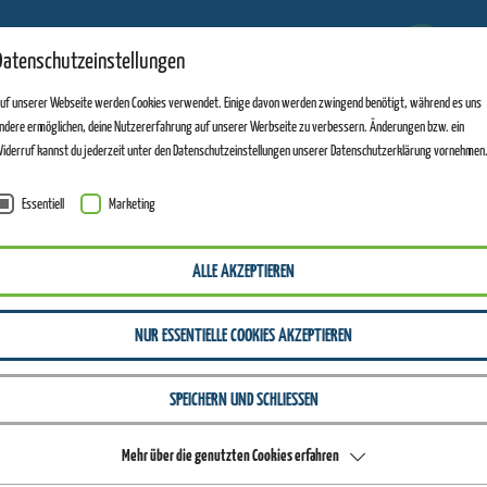
5
Datenschutzeinstellungen
ANLAGEN GEÖFFNET
uf unserer Webseite werden Cookies verwendet. Einige davon werden zwingend benötigt, während es uns
ndere ermöglichen, deine Nutzererfahrung auf unserer Werbseite zu verbessern. Änderungen bzw. ein
iderruf kannst du jederzeit unter den Datenschutzeinstellungen unserer Datenschutzerklärung vornehmen
Essentiell
Marketing
ALLE AKZEPTIEREN
NUR ESSENTIELLE COOKIES AKZEPTIEREN
SPEICHERN UND SCHLIESSEN
Mehr über die genutzten Cookies erfahren