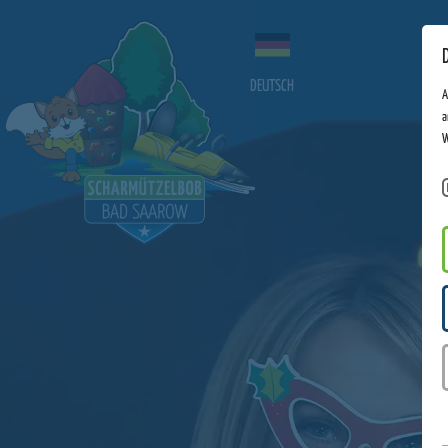
DEUTSCH
A
a
W