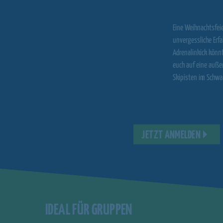
Eine Weihnachtsfeie
unvergessliche Erf
Adrenalinkick könn
euch auf eine auße
Skipisten im Schwa
JETZT ANMELDEN
IDEAL FÜR GRUPPEN