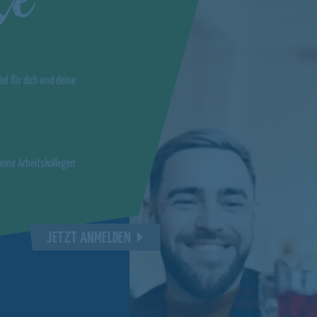
el für dich und deine
deine Arbeitskollegen
JETZT ANMELDEN