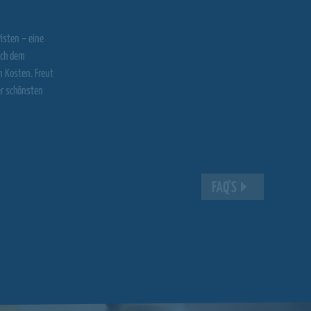
Pisten – eine
ach dem
n Kosten. Freut
er schönsten
FAQ'S