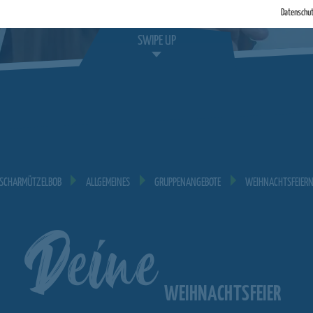
Datenschu
SWIPE UP
SCHARMÜTZELBOB
ALLGEMEINES
GRUPPENANGEBOTE
WEIHNACHTSFEIER
Deine
WEIHNACHTSFEIER